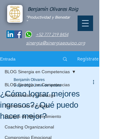
Benjamín Olivares Roig
"Productividad y Bienestar
"
+52 777 219 8454
sinergia@sinergiaequipo.org
Regístrate
Entrada
BLOG Sinergia en Competencias
Benjamín Olivares
BLOG Sinergia en Competencias
3 ago 2022
2 min de lectura
¿Cómo lograr mejores
Productividad y Liderazgo
ingresos?¿Qué puedo
Bienestar en el trabajo
hacer mejor?
Equipos de Alto Rendimiento
Coaching Organizacional
Compromiso Emocional