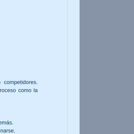
competidores.  
roceso como la 
 
demás.
inarse.