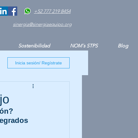
+52 777 219 8454
sinergia@sinergiaequipo.org
Sostenibilidad
NOM´s STPS
Blog
Inicia sesión/ Regístrate
jo
ión?
egrados 