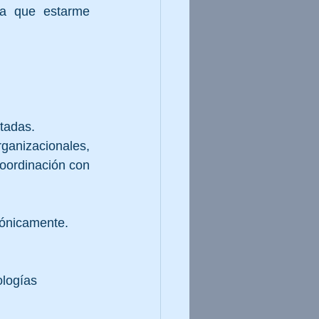
ga que estarme 
itadas.
anizacionales, 
coordinación con 
mónicamente.
ologías 