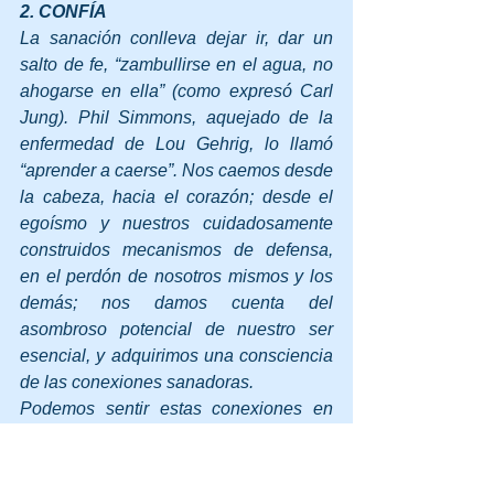
2. CONFÍA
La sanación conlleva dejar ir, dar un 
salto de fe, “zambullirse en el agua, no 
ahogarse en ella” (como expresó Carl 
Jung). Phil Simmons, aquejado de la 
enfermedad de Lou Gehrig, lo llamó 
“aprender a caerse”. Nos caemos desde 
la cabeza, hacia el corazón; desde el 
egoísmo y nuestros cuidadosamente 
construidos mecanismos de defensa, 
en el perdón de nosotros mismos y los 
demás; nos damos cuenta del 
asombroso potencial de nuestro ser 
esencial, y adquirimos una consciencia 
de las conexiones sanadoras.
Podemos sentir estas conexiones en 
cuatro niveles: un sentido de conexión 
con nosotros mismos (la 
“individualización” de Carl Jung); un 