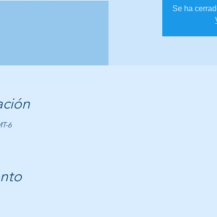
Se ha cerrado
ación
MT-6
ento