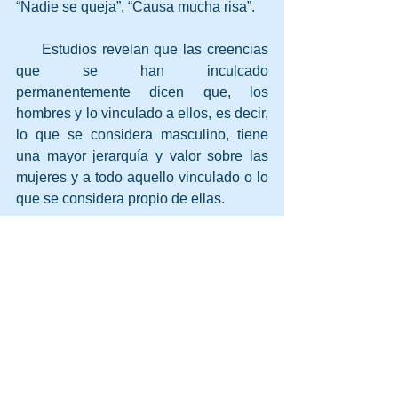
“Nadie se queja”, “Causa mucha risa”.
     Estudios revelan que las creencias 
que se han inculcado 
permanentemente dicen que, los 
hombres y lo vinculado a ellos, es decir, 
lo que se considera masculino, tiene 
una mayor jerarquía y valor sobre las 
mujeres y a todo aquello vinculado o lo 
que se considera propio de ellas.
     Es un tema profundo, arraigado y 
difícil de atender, por lo que en nuestras 
intervenciones atendemos a la par tanto 
la norma de Factores de Riesgo 
Psicosocial como la de Igualdad y no 
Discriminación, así logrando economías 
de escala importantes, y quedando las 
empresas preparadas para la 