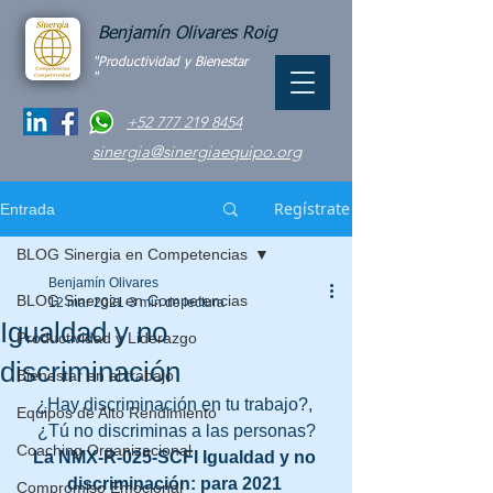
Benjamín Olivares Roig
"Productividad y Bienestar
"
+52 777 219 8454
sinergia@sinergiaequipo.org
Regístrate
Entrada
BLOG Sinergia en Competencias
Benjamín Olivares
BLOG Sinergia en Competencias
12 mar 2021
3 min de lectura
Igualdad y no
Productividad y Liderazgo
discriminación
Bienestar en el trabajo
¿Hay discriminación en tu trabajo?, 
Equipos de Alto Rendimiento
¿Tú no discriminas a las personas?
Coaching Organizacional
La NMX-R-025-SCFI Igualdad y no 
discriminación: para 2021 
Compromiso Emocional